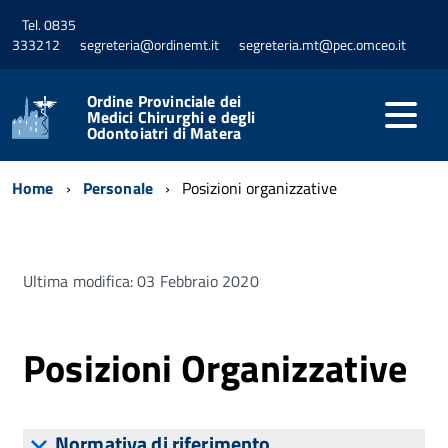
Tel. 0835
333212
segreteria@ordinemt.it
segreteria.mt@pec.omceo.it
Ordine Provinciale dei
Medici Chirurghi e degli
Odontoiatri di Matera
Home
Personale
Posizioni organizzative
Ultima modifica: 03 Febbraio 2020
Posizioni Organizzative
Normativa di riferimento