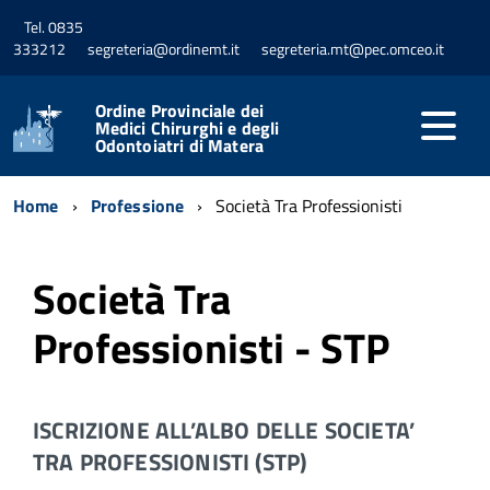
Tel. 0835
333212
segreteria@ordinemt.it
segreteria.mt@pec.omceo.it
Ordine Provinciale dei
Medici Chirurghi e degli
Odontoiatri di Matera
Home
Professione
Società Tra Professionisti
Società Tra
Professionisti - STP
ISCRIZIONE ALL’ALBO DELLE SOCIETA’
TRA PROFESSIONISTI (STP)