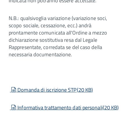
indicata non potranno essere accettate.
N.B.: qualsivoglia variazione (variazione soci,
scopo sociale, cessazione, ecc.) andrà
prontamente comunicata all'Ordine a mezzo
dichiarazione sostitutiva resa dal Legale
Rappresentate, corredata se del caso della
necessaria documentazione.
document
Domanda di iscrizione STP
(
20 KB
)
document
Informativa trattamento dati personali
(
20 KB
)