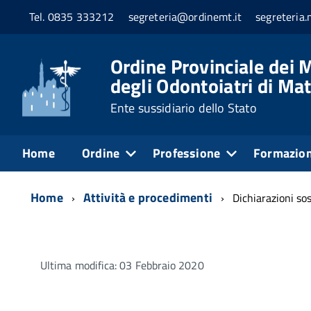
Tel. 0835 333212
segreteria@ordinemt.it
segreteria
Ordine Provinciale dei M
degli Odontoiatri di Ma
Ente sussidiario dello Stato
Home
Ordine
Professione
Formazio
Home
Attività e procedimenti
Dichiarazioni sos
Ultima modifica: 03 Febbraio 2020