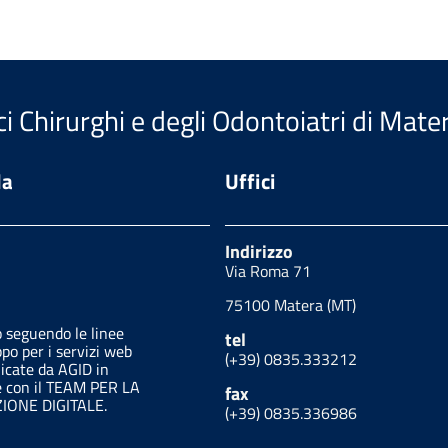
i Chirurghi e degli Odontoiatri di Mate
da
Uffici
Indirizzo
Via Roma 71
75100 Matera (MT)
o seguendo le linee
tel
ppo per i servizi web
(+39) 0835.333212
licate da AGID in
e con il TEAM PER LA
fax
ONE DIGITALE.
(+39) 0835.336986