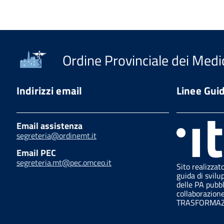
Ordine Provinciale dei Medic
Indirizzi email
Linee Gui
Email assistenza
segreteria@ordinemt.it
Email PEC
segreteria.mt@pec.omceo.it
Sito realizzat
guida di svilu
delle PA pubb
collaborazion
TRASFORMAZI