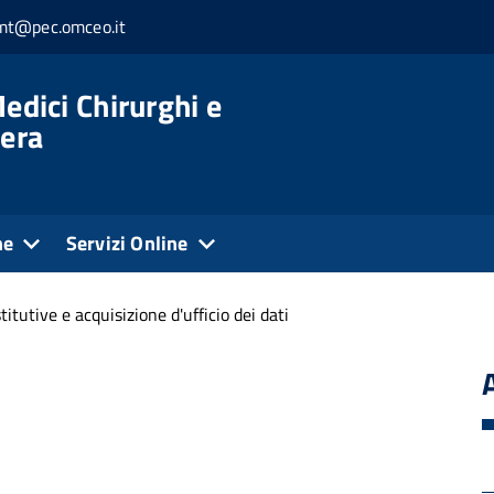
.mt@pec.omceo.it
edici Chirurghi e
tera
ne
Servizi Online
titutive e acquisizione d'ufficio dei dati