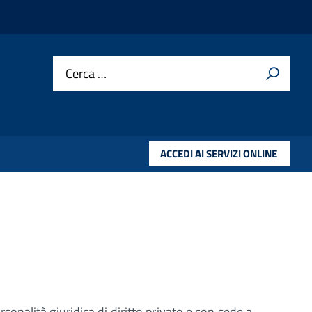
Cerca …
ACCEDI AI SERVIZI ONLINE
nalità giuridica di diritto privato e con sede a