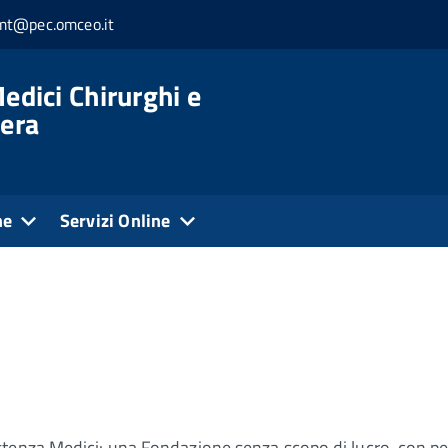
.mt@pec.omceo.it
edici Chirurghi e
tera
ne
Servizi Online
enza Medici: una Fondazione senza scopo di lucro, con perso