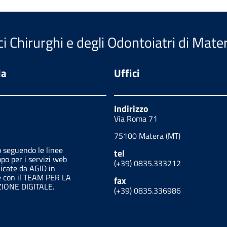
i Chirurghi e degli Odontoiatri di Mate
da
Uffici
Indirizzo
Via Roma 71
75100 Matera (MT)
o seguendo le linee
tel
ppo per i servizi web
(+39) 0835.333212
licate da AGID in
e con il TEAM PER LA
fax
ONE DIGITALE.
(+39) 0835.336986