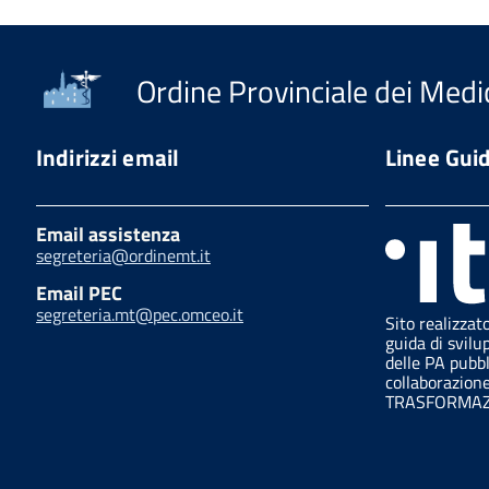
Ordine Provinciale dei Medic
Indirizzi email
Linee Gui
Email assistenza
segreteria@ordinemt.it
Email PEC
segreteria.mt@pec.omceo.it
Sito realizzat
guida di svilu
delle PA pubb
collaborazion
TRASFORMAZI