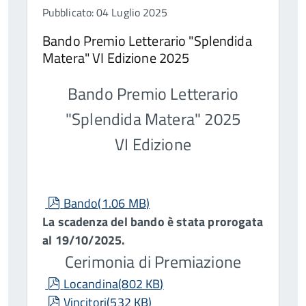
Pubblicato: 04 Luglio 2025
Bando Premio Letterario "Splendida
Matera" VI Edizione 2025
Bando Premio Letterario
"Splendida Matera"
2025
VI Edizione
pdf
Bando
(
1.06 MB
)
La scadenza del bando è stata prorogata
al 19/10/2025.
Cerimonia di Premiazione
pdf
Locandina
(
802 KB
)
pdf
Vincitori
(
532 KB
)