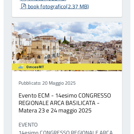
pdf
book fotografico
(
2.37 MB
)
Pubblicato: 20 Maggio 2025
Evento ECM - 14esimo CONGRESSO
REGIONALE ARCA BASILICATA -
Matera 23 e 24 maggio 2025
EVENTO
14esimo CONGRESSO REGIONALE ARCA