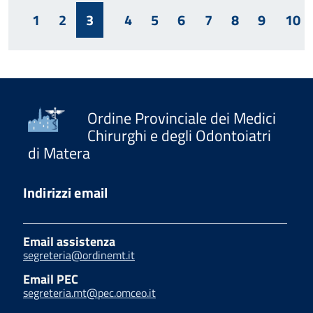
1
2
3
4
5
6
7
8
9
10
Ordine Provinciale dei Medici
Chirurghi e degli Odontoiatri
di Matera
Indirizzi email
Email assistenza
segreteria@ordinemt.it
Email PEC
segreteria.mt@pec.omceo.it